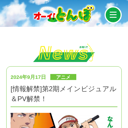
News
On Air
Introduction
2024年9月17日
アニメ
[情報解禁]第2期メインビジュアル
Story
＆PV解禁！
Staff/Cast
Character