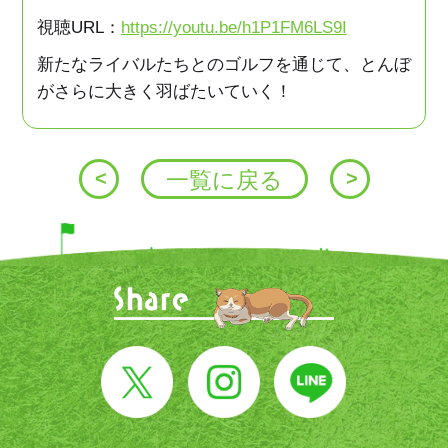
視聴URL：
https://youtu.be/h1P1FM6LS9I
新たなライバルたちとのゴルフを通じて、とんぼ
がさらに大きく羽ばたいていく！
投
<
一覧に戻る
>
稿
ナ
ビ
ゲ
ー
シ
ョ
ン