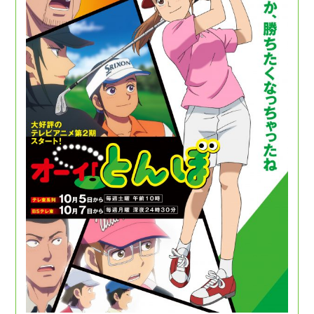
Music
Movie
Goods
Special