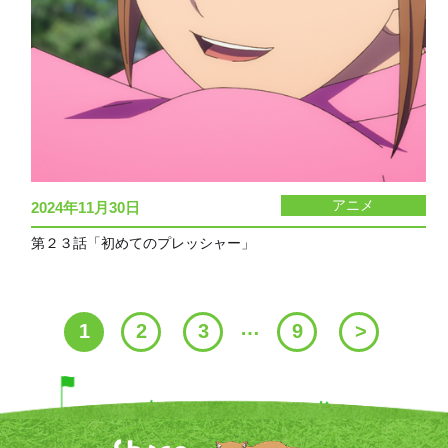
アニメ
2024年11月30日
第２３話「初めてのプレッシャー」
投
…
1
2
3
9
>
稿
ナ
ビ