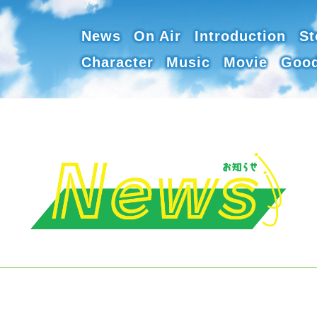
News
On Air
Introduction
St
Character
Music
Movie
Goo