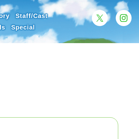
ory
Staff/Cast
ds
Special