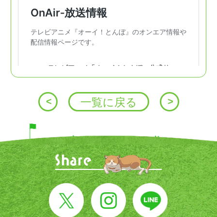
投
<
一覧に戻る
>
稿
ナ
ビ
ゲ
ー
シ
ョ