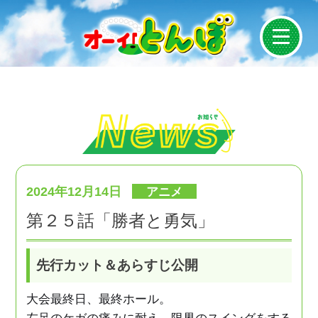
News
On Air
Introduction
2024年12月14日
アニメ
第２５話「勝者と勇気」
Story
Staff/Cast
先行カット＆あらすじ公開
大会最終日、最終ホール。
Character