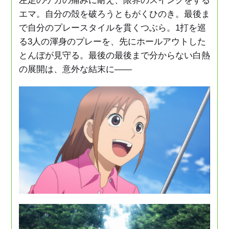
左足のケガの痛みに耐え、限界のスイングをする
エマ。自分の殻を破ろうともがくひのき。最後ま
Music
で自分のプレースタイルを貫くつぶら。1打を巡
る3人の渾身のプレーを、先にホールアウトした
Movie
とんぼが見守る。最後の最後まで分からない白熱
の展開は、意外な結末に――
Goods
Special