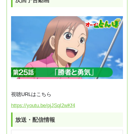
次回予告動画
視聴URLはこちら
https://youtu.be/pjJSqI2wKf4
放送・配信情報