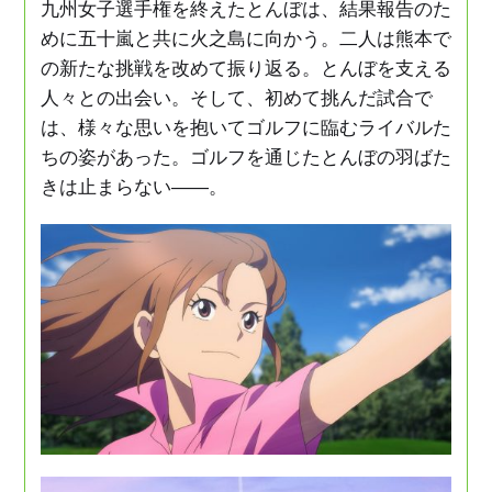
九州女子選手権を終えたとんぼは、結果報告のた
めに五十嵐と共に火之島に向かう。二人は熊本で
Music
の新たな挑戦を改めて振り返る。とんぼを支える
人々との出会い。そして、初めて挑んだ試合で
Movie
は、様々な思いを抱いてゴルフに臨むライバルた
ちの姿があった。ゴルフを通じたとんぼの羽ばた
Goods
きは止まらない――。
Special