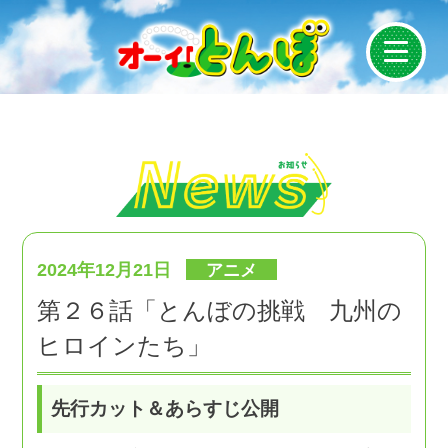
News
On Air
Introduction
2024年12月21日
アニメ
第２６話「とんぼの挑戦 九州の
Story
ヒロインたち」
Staff/Cast
先行カット＆あらすじ公開
Character