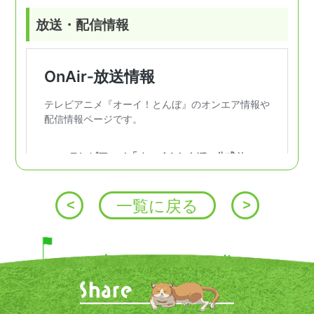
放送・配信情報
投
<
一覧に戻る
>
稿
ナ
ビ
ゲ