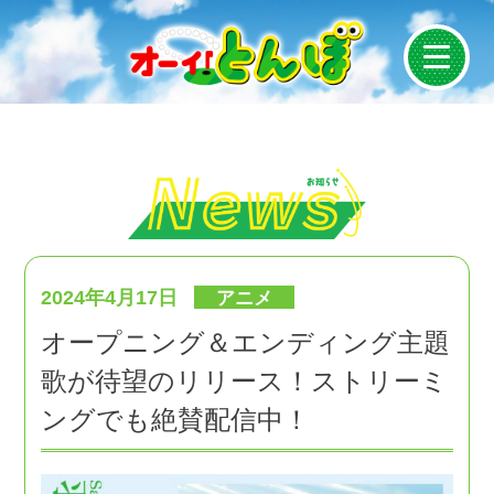
News
On Air
Introduction
2024年4月17日
アニメ
オープニング＆エンディング主題
Story
歌が待望のリリース！ストリーミ
Staff/Cast
ングでも絶賛配信中！
Character