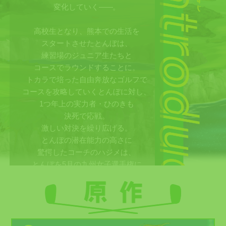
変化していく
――
。
高校生となり、熊本での生活を
スタートさせたとんぼは、
練習場のジュニア生たちと
コースでラウンドすることに。
トカラで培った自由奔放なゴルフで
コースを攻略していくとんぼに対し、
1つ年上の実力者・ひのきも
決死で応戦。
激しい対決を繰り広げる。
とんぼの潜在能力の高さに
驚愕したコーチのハジメは、
とんぼを5月の九州女子選手権に
挑戦させることを決意する。
島で一緒にラウンドしたつぶらや、
熊本で出会ったひのきなど、
新たなライバルたちとの