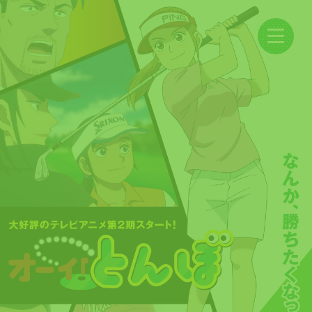
News
On Air
Introduction
Story
Staff/Cast
Character