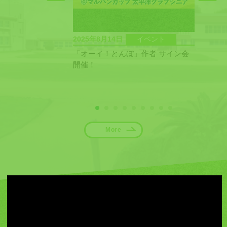
アニメ
2025年8月14日
イベント
2025
てのプレッシャー」
「オーイ！とんぼ」作者 サイン会
テレ
開催！
景品
1
2
3
4
5
6
7
8
9
More